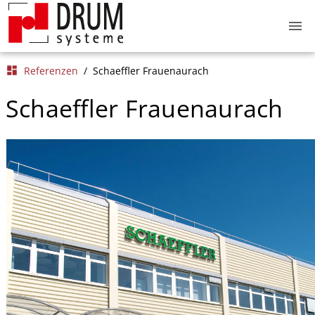
menu
dashboard
Referenzen
/
Schaeffler Frauenaurach
Schaeffler Frauenaurach