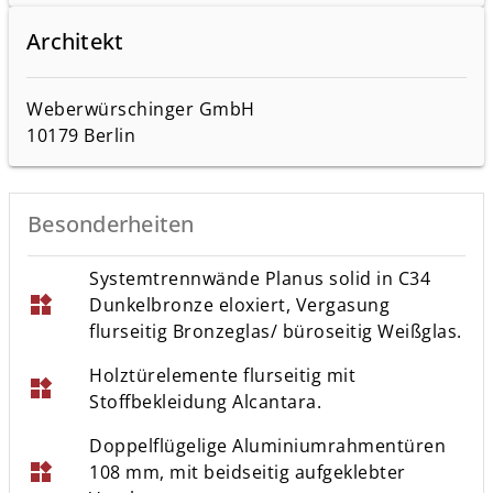
Architekt
Weberwürschinger GmbH
10179 Berlin
Besonderheiten
Systemtrennwände Planus solid in C34
widgets
Dunkelbronze eloxiert, Vergasung
flurseitig Bronzeglas/ büroseitig Weißglas.
Holztürelemente flurseitig mit
widgets
Stoffbekleidung Alcantara.
Doppelflügelige Aluminiumrahmentüren
widgets
108 mm, mit beidseitig aufgeklebter