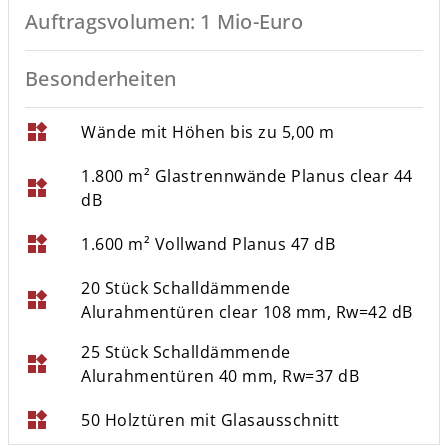
Auftragsvolumen: 1 Mio-Euro
Besonderheiten
widgets
Wände mit Höhen bis zu 5,00 m
1.800 m² Glastrennwände Planus clear 44
widgets
dB
widgets
1.600 m² Vollwand Planus 47 dB
20 Stück Schalldämmende
widgets
Alurahmentüren clear 108 mm, Rw=42 dB
25 Stück Schalldämmende
widgets
Alurahmentüren 40 mm, Rw=37 dB
widgets
50 Holztüren mit Glasausschnitt